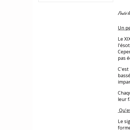
Posté
Un pe
Le XI
l'éso
Cepen
pas é
C'est
bassé
impar
Chaqu
leur f
Qu'es
Le si
forme