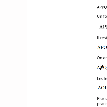
APPO
Un fo
Il res
On enl
Les l
Plusi
prati