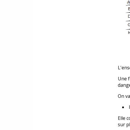
L'ens
Une f
dange
On va
Elle 
sur p