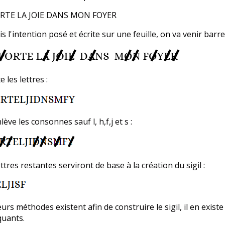
RTE LA JOIE DANS MON FOYER
is l'intention posé et écrite sur une feuille, on va venir barre
te les lettres :
ève les consonnes sauf l, h,f,j et s :
ettres restantes serviront de base à la création du sigil :
eurs méthodes existent afin de construire le sigil, i
l en exist
quants.