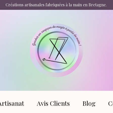
Créations artisanales fabriquées à la main en Bretagne.
Artisanat
Avis Clients
Blog
C