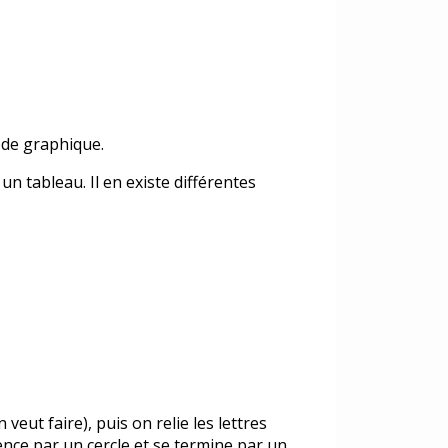
hode graphique.
n tableau. Il en existe différentes
 veut faire), puis on relie les lettres
ence par un cercle et se termine par un