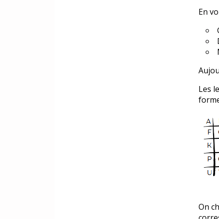
E
n vo
Aujou
Les l
forme
On ch
corre