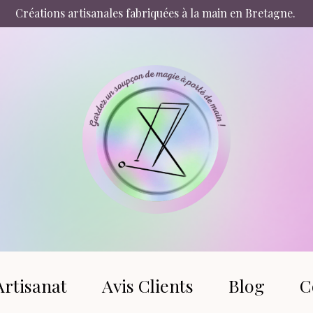
Créations artisanales fabriquées à la main en Bretagne.
Artisanat
Avis Clients
Blog
C