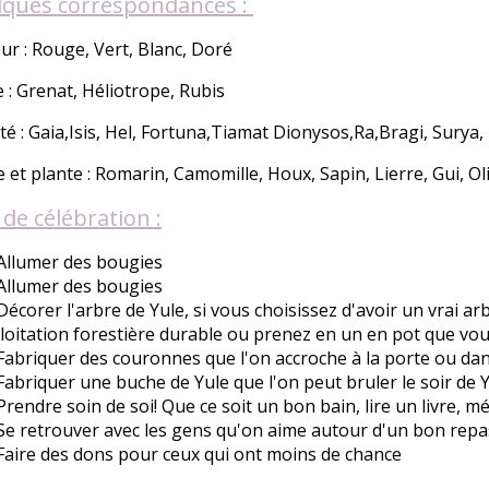
lques correspondances :
ur : Rouge, Vert, Blanc, Doré
e : Grenat, Héliotrope, Rubis
ité : Gaia,Isis, Hel, Fortuna,Tiamat Dionysos,Ra,Bragi, Surya
 et plante : Romarin, Camomille, Houx, Sapin, Lierre, Gui, O
 de célébration :
Allumer des bougies
Allumer des bougies
Décorer l'arbre de Yule, si vous choisissez d'avoir un vrai a
loitation forestière durable ou prenez en un en pot que vou
Fabriquer des couronnes que l'on accroche à la porte ou dan
Fabriquer une buche de Yule que l'on peut bruler le soir de 
Prendre soin de soi! Que ce soit un bon bain, lire un livre, méd
Se retrouver avec les gens qu'on aime autour d'un bon repa
Faire des dons pour ceux qui ont moins de chance