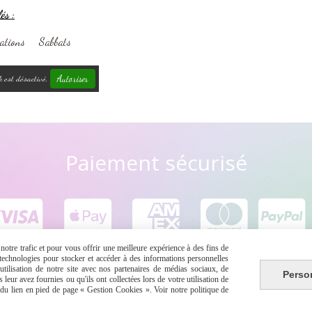
és :
rations
Sabbats
Autoriser
k est désactivé.
Paiement sécurisé





otre trafic et pour vous offrir une meilleure expérience à des fins de
s technologies pour stocker et accéder à des informations personnelles
tilisation de notre site avec nos partenaires de médias sociaux, de
Perso
leur avez fournies ou qu'ils ont collectées lors de votre utilisation de
e du lien en pied de page « Gestion Cookies ». Voir notre politique de
 de vente
Se rétracter
Politique de confidentialité
Gestion c