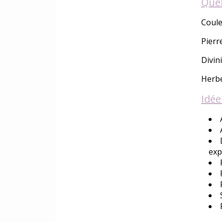
Que
Coule
Pierr
Divin
Herbe
Idée
exp