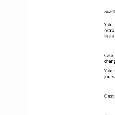
Posté 
Yule 
retro
lieu 
Cette
chan
Yule 
jours.
C'est