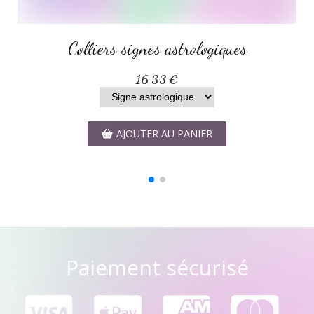
iers signes atrologiques
Colliers 
16,33
€
AJOUTER AU PANIER
A
Paiement sécurisé



