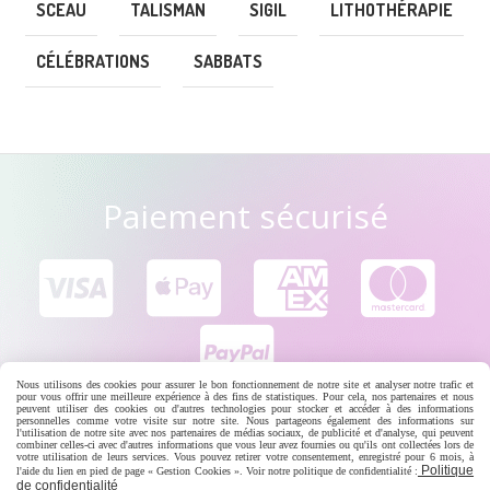
SCEAU
TALISMAN
SIGIL
LITHOTHÉRAPIE
CÉLÉBRATIONS
SABBATS
Paiement sécurisé





Nous utilisons des cookies pour assurer le bon fonctionnement de notre site et analyser notre trafic et
pour vous offrir une meilleure expérience à des fins de statistiques. Pour cela, nos partenaires et nous
peuvent utiliser des cookies ou d'autres technologies pour stocker et accéder à des informations
personnelles comme votre visite sur notre site. Nous partageons également des informations sur
l'utilisation de notre site avec nos partenaires de médias sociaux, de publicité et d'analyse, qui peuvent
combiner celles-ci avec d'autres informations que vous leur avez fournies ou qu'ils ont collectées lors de
votre utilisation de leurs services. Vous pouvez retirer votre consentement, enregistré pour 6 mois, à
Politique
l'aide du lien en pied de page « Gestion Cookies ». Voir notre politique de confidentialité :
Conditions générales de vente
Se rétracter
de confidentialité